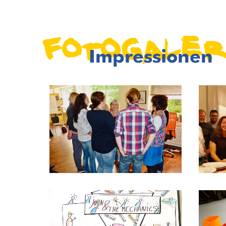
Foto
Galer
Impressionen