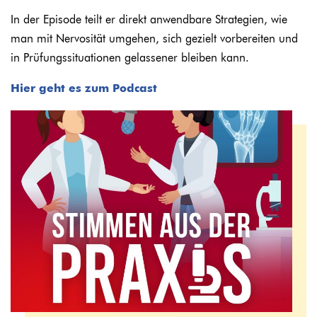
In der Episode teilt er direkt anwendbare Strategien, wie
Fr
man mit Nervosität umgehen, sich gezielt vorbereiten und
✔
in Prüfungssituationen gelassener bleiben kann.
✔️
✔️
Hier geht es zum Podcast
👉
k
Wi
g