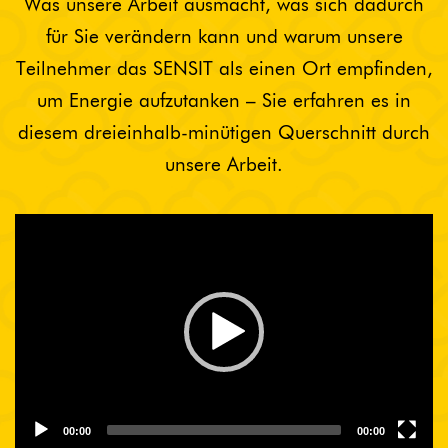
Was unsere Arbeit ausmacht, was sich dadurch
für Sie verändern kann und warum unsere
Teilnehmer das SENSIT als einen Ort empfinden,
um Energie aufzutanken – Sie erfahren es in
diesem dreieinhalb-minütigen Querschnitt durch
unsere Arbeit.
Video
Player
00:00
00:00